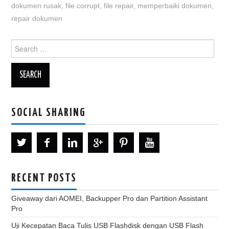
dokumen rusak
,
file corrupt
,
file repair
,
memperbaiki dokumen
,
repair dokumen
Search
for:
SOCIAL SHARING
RECENT POSTS
Giveaway dari AOMEI, Backupper Pro dan Partition Assistant
Pro
Uji Kecepatan Baca Tulis USB Flashdisk dengan USB Flash