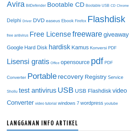
Avira
Bootable CD
BitDefender
Bootable USB
CD
Chrome
Flashdisk
DVD
Delphi
easeus
Ebook
Firefox
Driver
freeware
Free License
giveaway
free antivirus
hardisk
Kamus
Google
Hard Disk
Konversi PDF
pdf
Lisensi gratis
opensource
PDF
Office
Portable
recovery
Registry
Service
Converter
USB
test antivirus
video
USB Flashdisk
Shollu
Converter
wordpress
windows 7
video tutorial
youtube
LANGGANAN INFO ARTIKEL