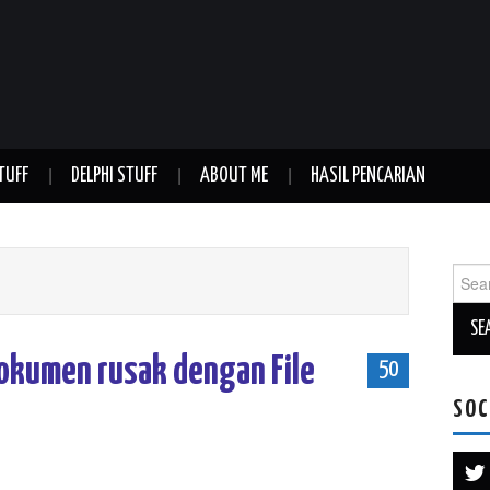
TUFF
DELPHI STUFF
ABOUT ME
HASIL PENCARIAN
Sear
for:
dokumen rusak dengan File
50
SOC