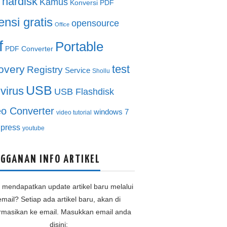
hardisk
Kamus
Konversi PDF
ensi gratis
opensource
Office
f
Portable
PDF Converter
test
overy
Registry
Service
Shollu
USB
ivirus
USB Flashdisk
eo Converter
windows 7
video tutorial
press
youtube
GGANAN INFO ARTIKEL
n mendapatkan update artikel baru melalui
email? Setiap ada artikel baru, akan di
ormasikan ke email. Masukkan email anda
disini: