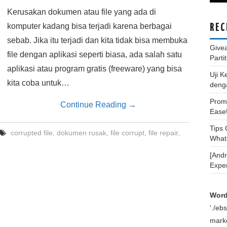
Kerusakan dokumen atau file yang ada di
komputer kadang bisa terjadi karena berbagai
REC
sebab. Jika itu terjadi dan kita tidak bisa membuka
Give
file dengan aplikasi seperti biasa, ada salah satu
Parti
aplikasi atau program gratis (freeware) yang bisa
Uji K
kita coba untuk…
deng
Promo
Continue Reading
→
Ease
Tips
corrupted file
,
dokumen rusak
,
file corrupt
,
file repair
,
What
[And
Expe
Word
'./e
marke