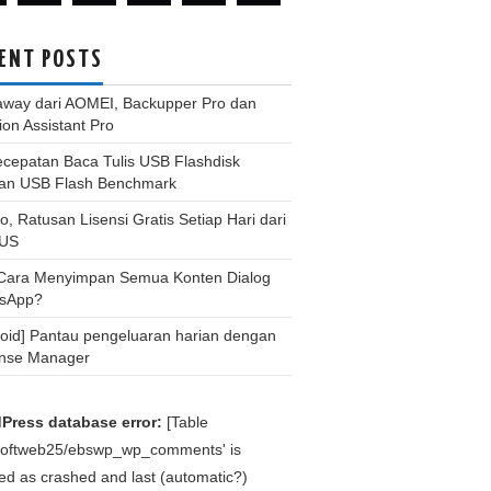
ENT POSTS
away dari AOMEI, Backupper Pro dan
tion Assistant Pro
ecepatan Baca Tulis USB Flashdisk
an USB Flash Benchmark
, Ratusan Lisensi Gratis Setiap Hari dari
US
 Cara Menyimpan Semua Konten Dialog
sApp?
roid] Pantau pengeluaran harian dengan
nse Manager
Press database error:
[Table
bsoftweb25/ebswp_wp_comments' is
d as crashed and last (automatic?)