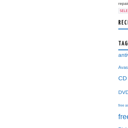
repair
SELE
REC
TAG
anti
Avas
CD
DV
free a
fr