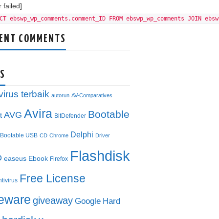
 failed]
CT ebswp_wp_comments.comment_ID FROM ebswp_wp_comments JOIN ebsw
ENT COMMENTS
S
virus terbaik
autorun
AV-Comparatives
Avira
Bootable
AVG
t
BitDefender
Delphi
Bootable USB
CD
Chrome
Driver
Flashdisk
D
easeus
Ebook
Firefox
Free License
ntivirus
eeware
giveaway
Google
Hard