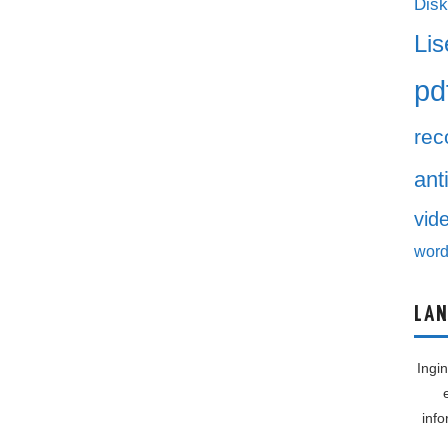
Disk
Lis
pd
rec
ant
vid
word
LAN
Ingi
inf