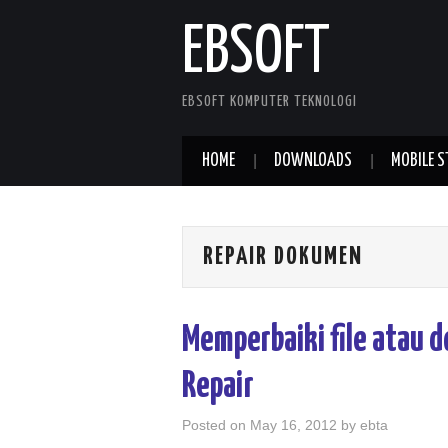
EBSOFT
EBSOFT KOMPUTER TEKNOLOGI
HOME
DOWNLOADS
MOBILE S
REPAIR DOKUMEN
Memperbaiki file atau 
Repair
Posted on
May 16, 2012
by
ebta