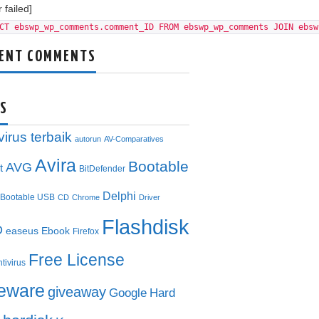
 failed]
CT ebswp_wp_comments.comment_ID FROM ebswp_wp_comments JOIN ebsw
ENT COMMENTS
S
virus terbaik
autorun
AV-Comparatives
Avira
Bootable
AVG
t
BitDefender
Delphi
Bootable USB
CD
Chrome
Driver
Flashdisk
D
easeus
Ebook
Firefox
Free License
ntivirus
eeware
giveaway
Google
Hard