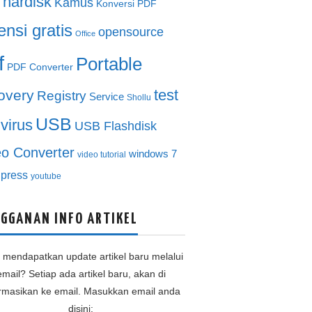
hardisk
Kamus
Konversi PDF
ensi gratis
opensource
Office
f
Portable
PDF Converter
test
overy
Registry
Service
Shollu
USB
ivirus
USB Flashdisk
eo Converter
windows 7
video tutorial
press
youtube
GGANAN INFO ARTIKEL
n mendapatkan update artikel baru melalui
email? Setiap ada artikel baru, akan di
ormasikan ke email. Masukkan email anda
disini: