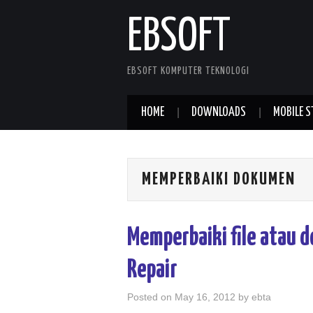
EBSOFT
EBSOFT KOMPUTER TEKNOLOGI
HOME
DOWNLOADS
MOBILE S
MEMPERBAIKI DOKUMEN
Memperbaiki file atau 
Repair
Posted on
May 16, 2012
by
ebta