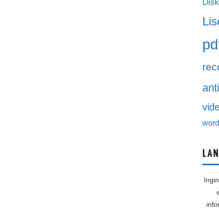
Disk
Lis
pd
rec
ant
vid
word
LAN
Ingi
inf