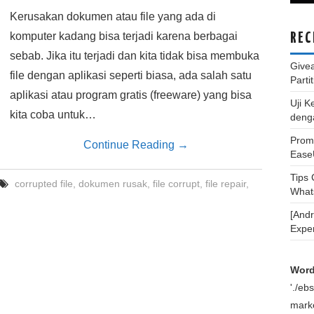
Kerusakan dokumen atau file yang ada di
komputer kadang bisa terjadi karena berbagai
REC
sebab. Jika itu terjadi dan kita tidak bisa membuka
Give
file dengan aplikasi seperti biasa, ada salah satu
Parti
aplikasi atau program gratis (freeware) yang bisa
Uji K
kita coba untuk…
deng
Promo
Continue Reading
→
Ease
Tips
corrupted file
,
dokumen rusak
,
file corrupt
,
file repair
,
What
[And
Expe
Word
'./e
marke