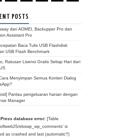
ENT POSTS
away dari AOMEI, Backupper Pro dan
tion Assistant Pro
ecepatan Baca Tulis USB Flashdisk
an USB Flash Benchmark
, Ratusan Lisensi Gratis Setiap Hari dari
US
 Cara Menyimpan Semua Konten Dialog
sApp?
roid] Pantau pengeluaran harian dengan
nse Manager
Press database error:
[Table
bsoftweb25/ebswp_wp_comments' is
d as crashed and last (automatic?)