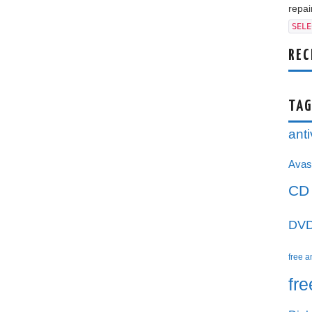
repair
SELE
REC
TAG
anti
Avas
CD
DV
free a
fr