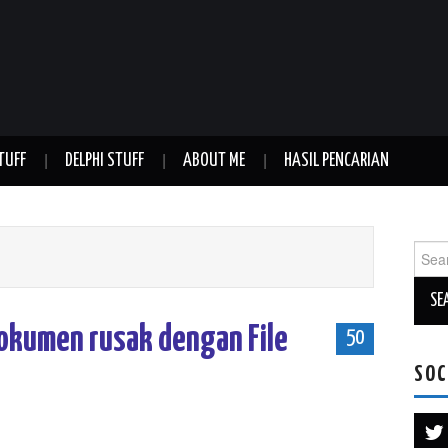
TUFF
DELPHI STUFF
ABOUT ME
HASIL PENCARIAN
Sear
for:
dokumen rusak dengan File
50
SOC